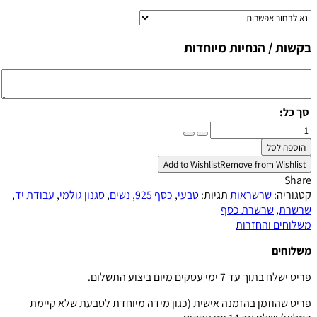
בקשות / הנחיות מיוחדות
סך כל:
כמות
של
הוספה לסל
שרשרת
Add to Wishlist
Remove from Wishlist
אבני
Share
ים
קטגוריה:
שרשראות
תגיות:
טבעי
,
כסף 925
,
נשים
,
סגנון גולמי
,
עבודת יד
,
שרשרת
,
שרשרת כסף
משלוחים והחזרות
משלוחים
פריט ישלח בתוך עד 7 ימי עסקים מיום ביצוע התשלום.
פריט שהוזמן בהזמנה אישית (כגון מידה מיוחדת לטבעת שלא קיימת