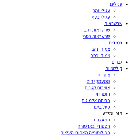
עגילים
עגילי זהב
עגילי כסף
שרשראות
שרשראות זהב
שרשראות כסף
צמידים
צמידי זהב
צמידי כסף
גברים
קולקציות
צופן חי
ממעמקי הים
אוצרות קטנים
חומר חי
פריחת אלמוגים
טיול ביער
תוכן ומידע
המעצבת
הסטודיו בארטורה
הפילוסופיה מאחורי העיצוב