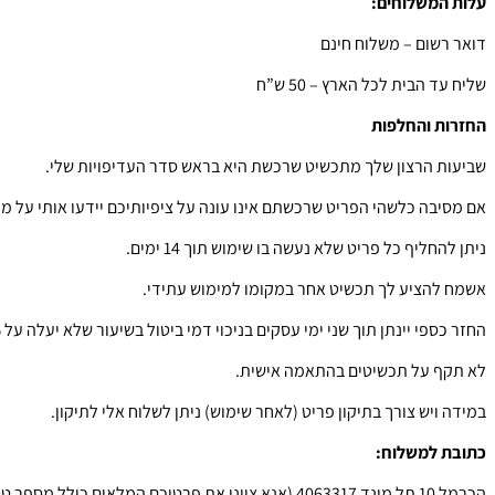
עלות המשלוחים:
דואר רשום – משלוח חינם
שליח עד הבית לכל הארץ – 50 ש”ח
החזרות והחלפות
שביעות הרצון שלך מתכשיט שרכשת היא בראש סדר העדיפויות שלי.
אם מסיבה כלשהי הפריט שרכשתם אינו עונה על ציפיותיכם יידעו אותי על מ
ניתן להחליף כל פריט שלא נעשה בו שימוש תוך 14 ימים.
אשמח להציע לך תכשיט אחר במקומו למימוש עתידי.
החזר כספי יינתן תוך שני ימי עסקים בניכוי דמי ביטול בשיעור שלא יעלה על 5% ממחיר העסקה, או 100 ש”ח, לפי הנמוך מביניהם.
לא תקף על תכשיטים בהתאמה אישית.
במידה ויש צורך בתיקון פריט (לאחר שימוש) ניתן לשלוח אלי לתיקון.
כתובת למשלוח:
הכרמל 10 תל מונד 4063317 (אנא ציינו את פרטיכם המלאים כולל מספר טלפון).