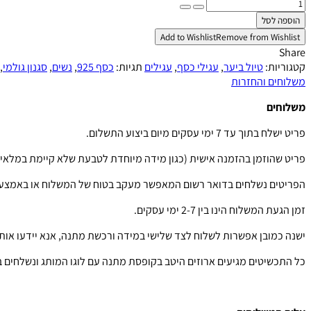
כמות
של
הוספה לסל
עגילי
Add to Wishlist
Remove from Wishlist
ירח
Share
כסף
קטגוריות:
טיול ביער
,
עגילי כסף
,
עגילים
תגיות:
כסף 925
,
נשים
,
סגנון גולמי
,
משלוחים והחזרות
משלוחים
פריט ישלח בתוך עד 7 ימי עסקים מיום ביצוע התשלום.
פריט שהוזמן בהזמנה אישית (כגון מידה מיוחדת לטבעת שלא קיימת במלאי) ישלח עד 14 
הפריטים נשלחים בדואר רשום המאפשר מעקב בטוח של המשלוח או באמצעו
זמן הגעת המשלוח הינו בין 2-7 ימי עסקים.
ישנה כמובן אפשרות לשלוח לצד שלישי במידה ורכשת מתנה, אנא יידעו אותי
כל התכשיטים מגיעים ארוזים היטב בקופסת מתנה עם לוגו המותג ונשלחים