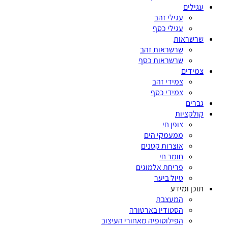
עגילים
עגילי זהב
עגילי כסף
שרשראות
שרשראות זהב
שרשראות כסף
צמידים
צמידי זהב
צמידי כסף
גברים
קולקציות
צופן חי
ממעמקי הים
אוצרות קטנים
חומר חי
פריחת אלמוגים
טיול ביער
תוכן ומידע
המעצבת
הסטודיו בארטורה
הפילוסופיה מאחורי העיצוב