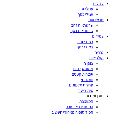
עגילים
עגילי זהב
עגילי כסף
שרשראות
שרשראות זהב
שרשראות כסף
צמידים
צמידי זהב
צמידי כסף
גברים
קולקציות
צופן חי
ממעמקי הים
אוצרות קטנים
חומר חי
פריחת אלמוגים
טיול ביער
תוכן ומידע
המעצבת
הסטודיו בארטורה
הפילוסופיה מאחורי העיצוב