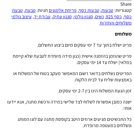
ריף
Share
אלמוגים
קטגוריות:
טבעות
,
טבעות כסף
,
פריחת אלמוגים
תגיות:
טבעת
,
טבעת
כסף
,
כסף 925
,
נשים
,
סגנון גולמי
,
סגנון עתיק
,
עבודת יד
,
עיצוב גולמי
משלוחים והחזרות
משלוחים
פריט ישלח בתוך עד 7 ימי עסקים מיום ביצוע התשלום.
פריט שהוזמן בהזמנה אישית (כגון מידה מיוחדת לטבעת שלא קיימת
במלאי) ישלח עד 14 ימי עסקים.
הפריטים נשלחים בדואר רשום המאפשר מעקב בטוח של המשלוח או
באמצעות שליח עד לבית הלקוח.
זמן הגעת המשלוח הינו בין 2-7 ימי עסקים.
ישנה כמובן אפשרות לשלוח לצד שלישי במידה ורכשת מתנה, אנא יידעו
אותי.
כל התכשיטים מגיעים ארוזים היטב בקופסת מתנה עם לוגו המותג
ונשלחים במעטפה מרופדת.