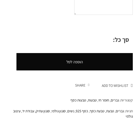
סך כל:
הוספה לסל
SHARE
ADD TO WISHLIST
קטגוריות:
גברים
,
חומר חי
,
טבעות
,
טבעות כסף
תגיות:
גברים
,
טבעת
,
טבעת כסף
,
כסף 925
,
נשים
,
סגנון גולמי
,
סגנון עתיק
,
עבודת יד
,
עיצוב
גולמי