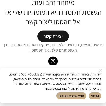
מיחזור זהב ועוד.
הגשמת חלומות היא המומחיות שלי אז
אל תהססו ליצור קשר
יצירת קשר
פריטים חדשים, מבצעים בלעדיים ופינוקים נוספים מהסטודיו, בדף
האינסטגרם שלנו, אל תפספסו!
טבעות
גברים
עגילים
שרשראות
צמידים
קולקציות
הסטודיו בארטורה
הפילוסופיה מאחורי העיצוב
על המעצבת
לידיעתך: באתר זה נעשה שימוש בקבצי עוגיות (Cookies) ובכלים דומים,
יצירת קשר
לרבות של צדדים שלישיים, לצורך תפעול האתר, שיפור חוויית הגלישה,
בלוג
מדריך מידות תכשיטים
מדיניות משלוחים והחזרות
סטטיסטיקה ושיווק. ההמשך הגלישה או השימוש באתר מהווה הסכמה
תנאי שימוש ופרטיות
הצהרת נגישות
למדיניות הפרטיות שלנו, לרבות בנושא עוגיות
© 2025 Ravit Mahalal - All Rights Reserved
הבנתי
תנאי שימוש ופרטיות