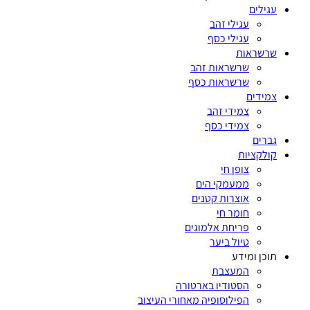
עגילים
עגילי זהב
עגילי כסף
שרשראות
שרשראות זהב
שרשראות כסף
צמידים
צמידי זהב
צמידי כסף
גברים
קולקציות
צופן חי
ממעמקי הים
אוצרות קטנים
חומר חי
פריחת אלמוגים
טיול ביער
תוכן ומידע
המעצבת
הסטודיו בארטורה
הפילוסופיה מאחורי העיצוב