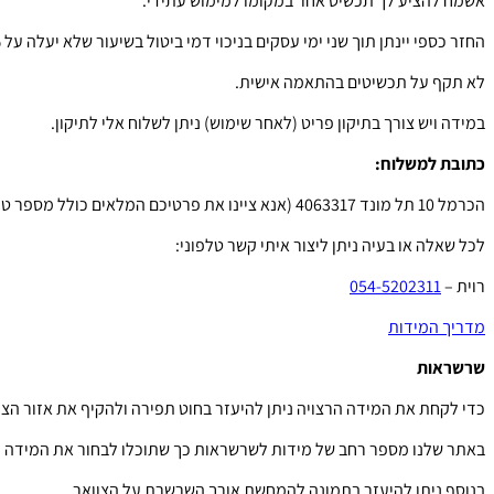
אשמח להציע לך תכשיט אחר במקומו למימוש עתידי.
החזר כספי יינתן תוך שני ימי עסקים בניכוי דמי ביטול בשיעור שלא יעלה על 5% ממחיר העסקה, או 100 ש”ח, לפי הנמוך מביניהם.
לא תקף על תכשיטים בהתאמה אישית.
במידה ויש צורך בתיקון פריט (לאחר שימוש) ניתן לשלוח אלי לתיקון.
כתובת למשלוח:
הכרמל 10 תל מונד 4063317 (אנא ציינו את פרטיכם המלאים כולל מספר טלפון).
לכל שאלה או בעיה ניתן ליצור איתי קשר טלפוני:
רוית –
054-5202311
מדריך המידות
שרשראות
כדי לקחת את המידה הרצויה ניתן להיעזר בחוט תפירה ולהקיף את אזור הצו
באתר שלנו מספר רחב של מידות לשרשראות כך שתוכלו לבחור את המידה ה
בנוסף ניתן להיעזר בתמונה להמחשת אורך השרשרת על הצוואר