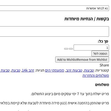
בקשות / הנחיות מיוחדות
סך כל:
כמות
של
הוספה לסל
טבעת
Add to Wishlist
Remove from Wishlist
חול
Share
קמע
קטגוריות:
טבעות
,
טבעות זהב
,
ממעמקי הים
תגיות:
זהב 14k
,
טבעת
,
טבעת ז
משלוחים והחזרות
משלוחים
פריט ישלח בתוך עד 7 ימי עסקים מיום ביצוע התשלום.
פריט שהוזמן בהזמנה אישית (כגון מידה מיוחדת לטבעת שלא קיימת במלאי) ישלח עד 14 