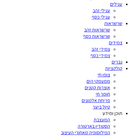
עגילים
עגילי זהב
עגילי כסף
שרשראות
שרשראות זהב
שרשראות כסף
צמידים
צמידי זהב
צמידי כסף
גברים
קולקציות
צופן חי
ממעמקי הים
אוצרות קטנים
חומר חי
פריחת אלמוגים
טיול ביער
תוכן ומידע
המעצבת
הסטודיו בארטורה
הפילוסופיה מאחורי העיצוב