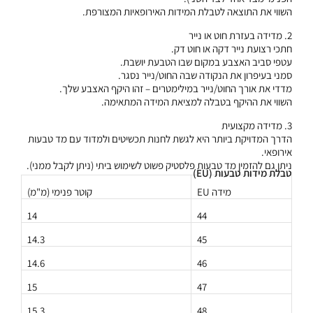
השווי את התוצאה לטבלת המידות האירופאיות המצורפת.
2. מדידה בעזרת חוט או נייר
חתכי רצועת נייר דקה או חוט דק.
עטפי סביב האצבע במקום שבו הטבעת יושבת.
סמני בעיפרון את הנקודה שבה החוט/נייר נסגר.
מדדי את אורך החוט/נייר במילימטרים – זהו היקף האצבע שלך.
השווי את ההיקף בטבלה למציאת המידה המתאימה.
3. מדידה מקצועית
הדרך המדויקת ביותר היא לגשת לחנות תכשיטים ולמדוד עם מד טבעות
אירופאי.
ניתן גם להזמין מד טבעות פלסטיק פשוט לשימוש ביתי (ניתן לקבל ממני).
טבלת מידות טבעות (EU)
מידה EU
קוטר פנימי (מ"מ)
14
44
14.3
45
14.6
46
15
47
15.3
48